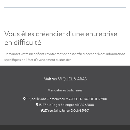
Vous êtes créancier d'une entreprise
en difficulté
Demandez votre identifiant et votre mot de passe afin d'accéder à des informations
spécifiques de l'état d'avancement du dossier.
Maîtres MIQUEL & ARAS
Mandataires Judiciaires
312, boulevard Clémenceau MARCQ-EN-BAROEUL 59700
35-37 rue Roger Salengro ARRAS 62000
257 rue Saint Julien DOUAI 59501