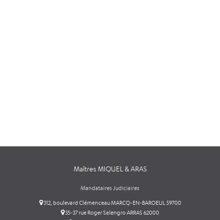
Maîtres MIQUEL & ARAS
Mandataires Judiciaires
312, boulevard Clémenceau MARCQ-EN-BAROEUL 59700
35-37 rue Roger Salengro ARRAS 62000