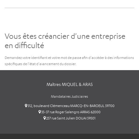
Vous êtes créancier d'une entreprise
en difficulté
Demandez votre identifiant et votre mot de passe afin d'accéder à des informations
spécifiques de l'état d'avancement du dossier.
Maîtres MIQUEL & ARAS
Mandataires Judiciaires
312, boulevard Clémenceau MARCQ-EN-BAROEUL 59700
35-37 rue Roger Salengro ARRAS 62000
257 rue Saint Julien DOUAI 59501