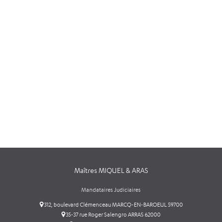
Maîtres MIQUEL & ARAS
Mandataires Judiciaires
312, boulevard Clémenceau MARCQ-EN-BAROEUL 59700
35-37 rue Roger Salengro ARRAS 62000