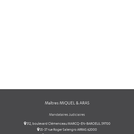
Maîtres MIQUEL & ARAS
Mandataires Judiciaires
312, boulevard Clémenceau MARCQ-EN-BAROEUL 59700
35-37 rue Roger Salengro ARRAS 62000