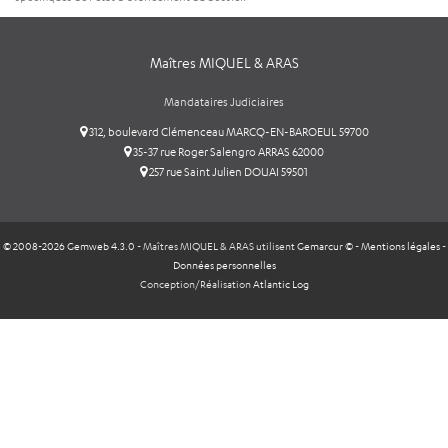
Maîtres MIQUEL & ARAS
Mandataires Judiciaires
312, boulevard Clémenceau MARCQ-EN-BAROEUL 59700
35-37 rue Roger Salengro ARRAS 62000
257 rue Saint Julien DOUAI 59501
© 2008-2026 Gemweb 4.3.0
- Maîtres MIQUEL & ARAS utilisent
Gemarcur ©
-
Mentions légales
-
Données personnelles
Conception/Réalisation
Atlantic Log