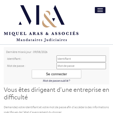
Toggle
navigatio
Dernière mise à jour : 09/08/2026
Identifiant :
Mot de passe :
Mot de passe oublié ?
Vous êtes dirigeant d'une entreprise en
difficulté
Demandez votre identifiant et votre mot de passe afin d'accéder à des informations
spécifiques de l'état d'avancement du dossier.