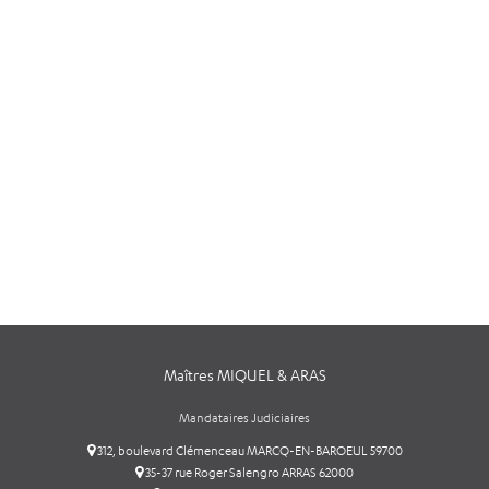
Maîtres MIQUEL & ARAS
Mandataires Judiciaires
312, boulevard Clémenceau MARCQ-EN-BAROEUL 59700
35-37 rue Roger Salengro ARRAS 62000