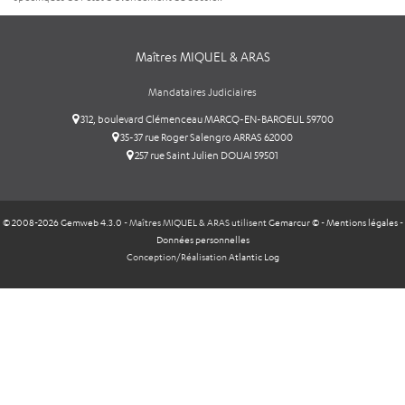
Maîtres MIQUEL & ARAS
Mandataires Judiciaires
312, boulevard Clémenceau MARCQ-EN-BAROEUL 59700
35-37 rue Roger Salengro ARRAS 62000
257 rue Saint Julien DOUAI 59501
© 2008-2026 Gemweb 4.3.0
- Maîtres MIQUEL & ARAS utilisent
Gemarcur ©
-
Mentions légales
-
Données personnelles
Conception/Réalisation
Atlantic Log