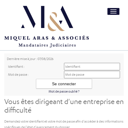
Toggle
navigatio
Dernière mise à jour : 07/08/2026
Identifiant :
Mot de passe :
Mot de passe oublié ?
Vous êtes dirigeant d'une entreprise en
difficulté
Demandez votre identifiant et votre mot de passe afin d'accéder à des informations
spécifiques de l'état d'avancement du dossier.