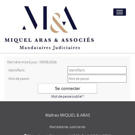
Toggle
navigatio
Dernière mise à jour : 09/08/2026
Identifiant :
Mot de passe :
Mot de passe oublié ?
Maîtres MIQUEL & ARAS
Mandataires Judiciaires