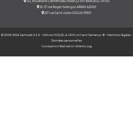
312, boulevard Clémenceau MARCQ-EN-BAROEUL 59700
35-37 rue Roger Salengro ARRAS 62000
257 rue Saint Julien DOUAI 59501
© 2008-2026 Gemweb 4.3.0
- Maîtres MIQUEL & ARAS utilisent
Gemarcur ©
-
Mentions légales
-
Données personnelles
Conception/Réalisation
Atlantic Log