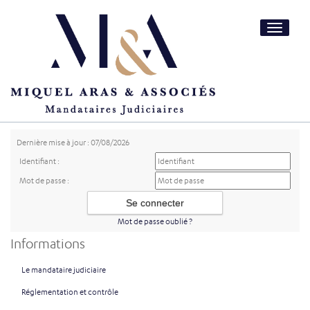
Toggle
navigatio
Dernière mise à jour : 07/08/2026
Identifiant :
Mot de passe :
Mot de passe oublié ?
Informations
Le mandataire judiciaire
Réglementation et contrôle