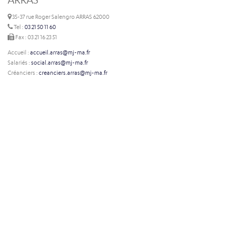
35-37 rue Roger Salengro ARRAS 62000
Tel :
03 21 50 11 60
Fax : 03 21 16 23 51
Accueil :
accueil.arras@mj-ma.fr
Salariés :
social.arras@mj-ma.fr
Créanciers :
creanciers.arras@mj-ma.fr