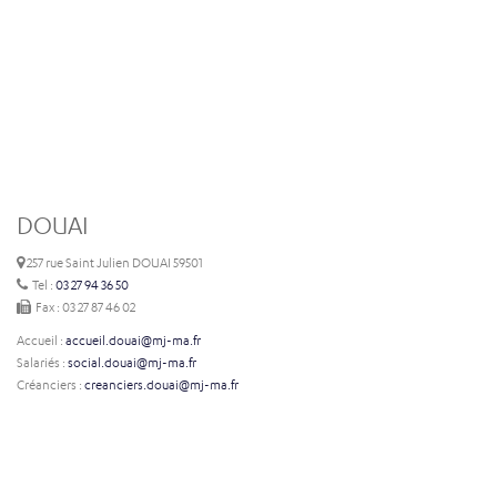
DOUAI
257 rue Saint Julien DOUAI 59501
Tel :
03 27 94 36 50
Fax : 03 27 87 46 02
Accueil :
accueil.douai@mj-ma.fr
Salariés :
social.douai@mj-ma.fr
Créanciers :
creanciers.douai@mj-ma.fr