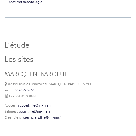
Statut et déontologie
L'étude
Les sites
MARCQ-EN-BAROEUL
312, boulevard Clémenceau MARCQ-EN-BAROEUL 59700
Tel :
03 20 72 36 66
Fax : 03 20 72 38 88
Accueil :
accueil.lille@mj-ma.fr
Salariés :
social.lille@mj-ma.fr
Créanciers :
creanciers.lille@mj-ma.fr