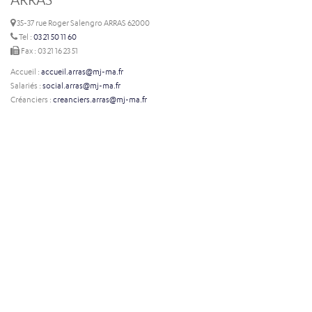
35-37 rue Roger Salengro ARRAS 62000
Tel :
03 21 50 11 60
Fax : 03 21 16 23 51
Accueil :
accueil.arras@mj-ma.fr
Salariés :
social.arras@mj-ma.fr
Créanciers :
creanciers.arras@mj-ma.fr