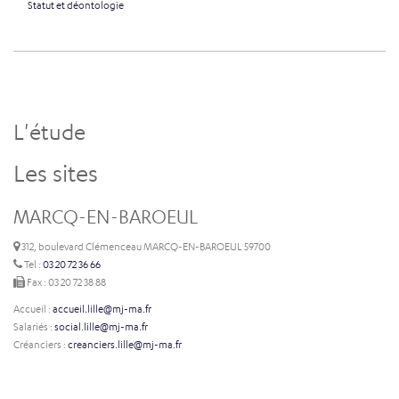
Statut et déontologie
L'étude
Les sites
MARCQ-EN-BAROEUL
312, boulevard Clémenceau MARCQ-EN-BAROEUL 59700
Tel :
03 20 72 36 66
Fax : 03 20 72 38 88
Accueil :
accueil.lille@mj-ma.fr
Salariés :
social.lille@mj-ma.fr
Créanciers :
creanciers.lille@mj-ma.fr