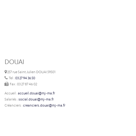
DOUAI
257 rue Saint Julien DOUAI 59501
Tel :
03 27 94 36 50
Fax : 03 27 87 46 02
Accueil :
accueil.douai@mj-ma.fr
Salariés :
social.douai@mj-ma.fr
Créanciers :
creanciers.douai@mj-ma.fr