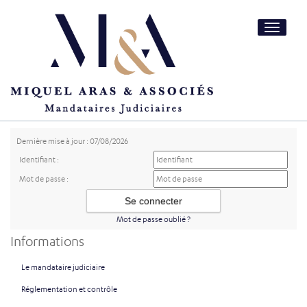
Toggle
navigatio
Dernière mise à jour : 07/08/2026
Identifiant :
Mot de passe :
Mot de passe oublié ?
Informations
Le mandataire judiciaire
Réglementation et contrôle