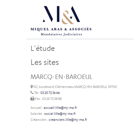
L'étude
Les sites
MARCQ-EN-BAROEUL
312, boulevard Clémenceau MARCQ-EN-BAROEUL 59700
Tel :
03 20 72 36 66
Fax : 03 20 72 38 88
Accueil :
accueil.lille@mj-ma.fr
Salariés :
social.lille@mj-ma.fr
Créanciers :
creanciers.lille@mj-ma.fr