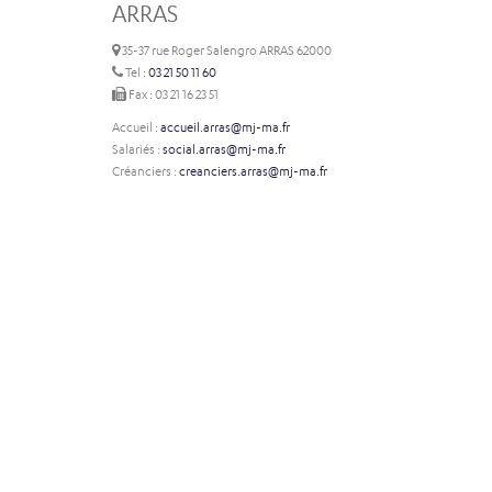
ARRAS
35-37 rue Roger Salengro ARRAS 62000
Tel :
03 21 50 11 60
Fax : 03 21 16 23 51
Accueil :
accueil.arras@mj-ma.fr
Salariés :
social.arras@mj-ma.fr
Créanciers :
creanciers.arras@mj-ma.fr