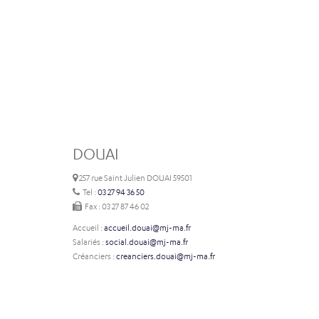
DOUAI
257 rue Saint Julien DOUAI 59501
Tel :
03 27 94 36 50
Fax : 03 27 87 46 02
Accueil :
accueil.douai@mj-ma.fr
Salariés :
social.douai@mj-ma.fr
Créanciers :
creanciers.douai@mj-ma.fr