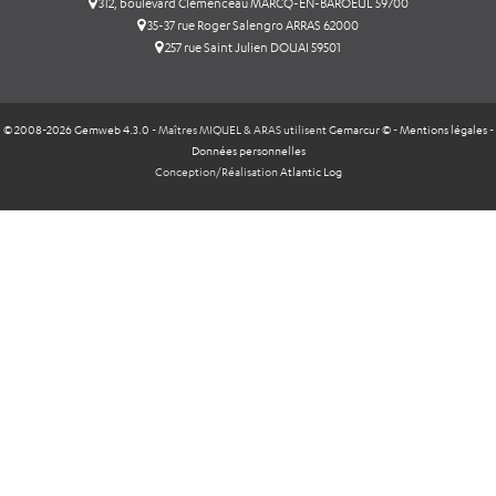
312, boulevard Clémenceau MARCQ-EN-BAROEUL 59700
35-37 rue Roger Salengro ARRAS 62000
257 rue Saint Julien DOUAI 59501
© 2008-2026 Gemweb 4.3.0
- Maîtres MIQUEL & ARAS utilisent
Gemarcur ©
-
Mentions légales
-
Données personnelles
Conception/Réalisation
Atlantic Log