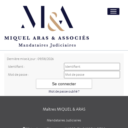
Toggle
navigatio
Dernière mise à jour : 09/08/2026
Identifiant :
Mot de passe :
Mot de passe oublié ?
Maîtres MIQUEL & ARAS
Mandataires Judiciaires