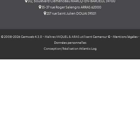
312, boulevard Clémenceau MARCQ-EN-BAROEUL 59700
35-37 rue Roger Salengro ARRAS 62000
257 rue Saint Julien DOUAI 59501
© 2008-2026 Gemweb 4.3.0
- Maîtres MIQUEL & ARAS utilisent
Gemarcur ©
-
Mentions légales
-
Données personnelles
Conception/Réalisation
Atlantic Log