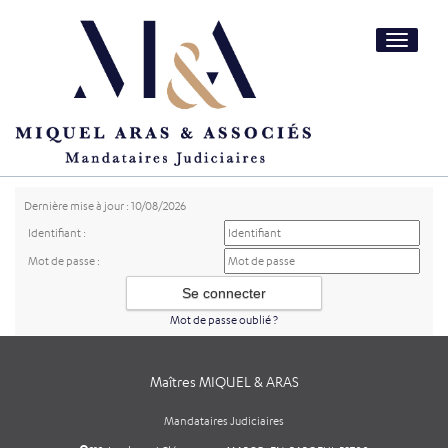
Toggle
navigatio
Dernière mise à jour : 10/08/2026
Identifiant :
Mot de passe :
Mot de passe oublié ?
Maîtres MIQUEL & ARAS
Mandataires Judiciaires