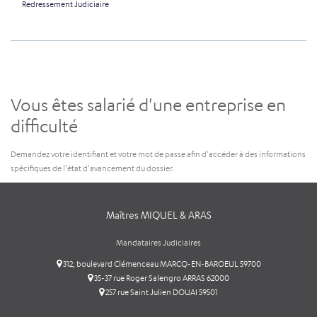
Redressement Judiciaire
Vous êtes salarié d'une entreprise en
difficulté
Demandez votre identifiant et votre mot de passe afin d'accéder à des informations
spécifiques de l'état d'avancement du dossier.
Maîtres MIQUEL & ARAS
Mandataires Judiciaires
312, boulevard Clémenceau MARCQ-EN-BAROEUL 59700
35-37 rue Roger Salengro ARRAS 62000
257 rue Saint Julien DOUAI 59501