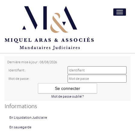
Toggle
navigatio
Dernière mise à jour : 08/08/2026
Identifiant :
Mot de passe :
Mot de passe oublié ?
Informations
En Liquidation Judiciaire
En sauvegarde