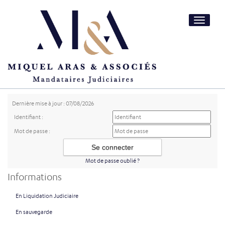
Toggle
navigatio
Dernière mise à jour : 07/08/2026
Identifiant :
Mot de passe :
Mot de passe oublié ?
Informations
En Liquidation Judiciaire
En sauvegarde