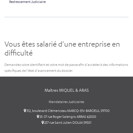
Redressement Judiciaire
Vous êtes salarié d'une entreprise en
difficulté
Demandez votre identifiant et votre mot de passe afin d'accéder à des informations
spécifiques de l'état d'avancement du dossier.
Maîtres MIQUEL & ARAS
Mandataires Judiciaires
312, boulevard Clémenceau MARCQ-EN-BAROEUL 59700
35-37 rue Roger Salengro ARRAS 62000
257 rue Saint Julien DOUAI 59501