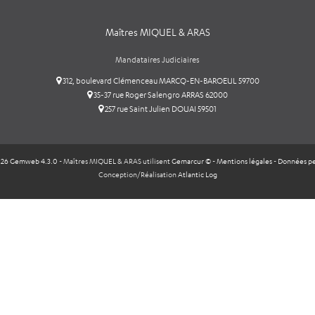
Maîtres MIQUEL & ARAS
Mandataires Judiciaires
312, boulevard Clémenceau MARCQ-EN-BAROEUL 59700
35-37 rue Roger Salengro ARRAS 62000
257 rue Saint Julien DOUAI 59501
26 Gemweb 4.3.0
- Maîtres MIQUEL & ARAS utilisent
Gemarcur ©
-
Mentions légales
-
Données pe
Conception/Réalisation
Atlantic Log