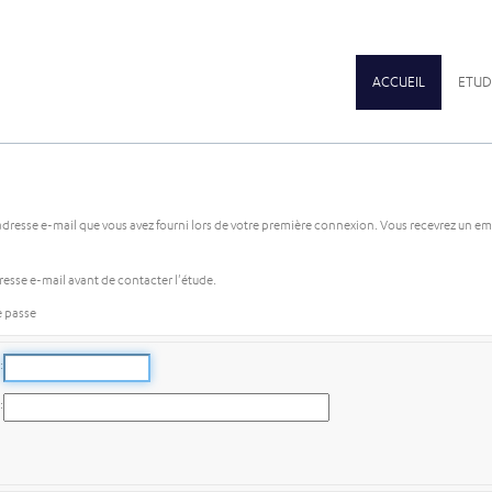
ACCUEIL
ETUD
e l'adresse e-mail que vous avez fourni lors de votre première connexion. Vous recevrez un e
dresse e-mail avant de contacter l'étude.
e passe