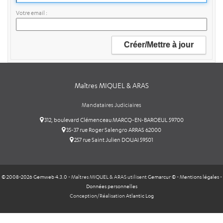
Votre email
Maîtres MIQUEL & ARAS
Mandataires Judiciaires
312, boulevard Clémenceau MARCQ-EN-BAROEUL 59700
35-37 rue Roger Salengro ARRAS 62000
257 rue Saint Julien DOUAI 59501
© 2008-2026 Gemweb 4.3.0
- Maîtres MIQUEL & ARAS utilisent
Gemarcur ©
-
Mentions légales
-
Données personnelles
Conception/Réalisation
Atlantic Log