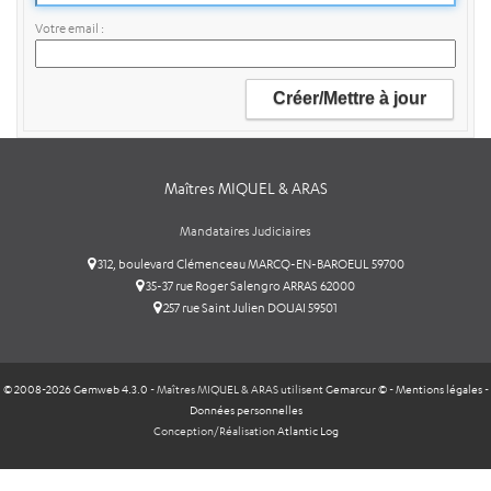
Votre email
Maîtres MIQUEL & ARAS
Mandataires Judiciaires
312, boulevard Clémenceau MARCQ-EN-BAROEUL 59700
35-37 rue Roger Salengro ARRAS 62000
257 rue Saint Julien DOUAI 59501
© 2008-2026 Gemweb 4.3.0
- Maîtres MIQUEL & ARAS utilisent
Gemarcur ©
-
Mentions légales
-
Données personnelles
Conception/Réalisation
Atlantic Log