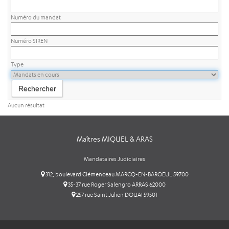
Numéro du mandat
Numéro SIREN
Type
Aucun résultat
Maîtres MIQUEL & ARAS
Mandataires Judiciaires
312, boulevard Clémenceau MARCQ-EN-BAROEUL 59700
35-37 rue Roger Salengro ARRAS 62000
257 rue Saint Julien DOUAI 59501